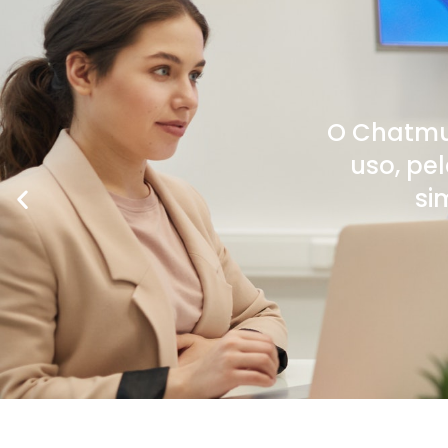
O Chatmul
uso, pe
si