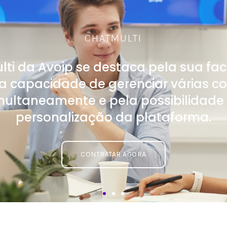
CHATMULTI
ti da Avoip se destaca pela sua fac
la capacidade de gerenciar várias c
multaneamente e pela possibilidade
personalização da plataforma.
CONTRATAR AGORA