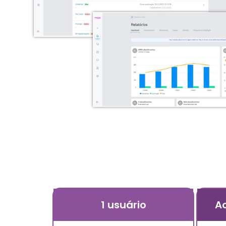
1 usuário
Ac