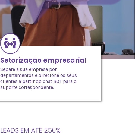
Setorização empresarial
Separe a sua empresa por
departamentos e direcione os seus
clientes a partir do chat BOT para o
suporte correspondente.
 LEADS EM ATÉ 250%