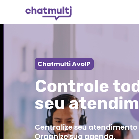
Chatmulti AvoIP
Controle to
seu atendi
Centralize seu atendiment
Organize sua agenda.