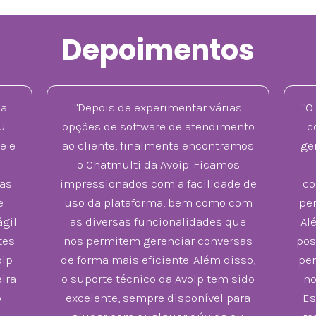
Depoimentos
da
"Depois de experimentar várias
"O
u
opções de software de atendimento
c
e e
ao cliente, finalmente encontramos
ge
o
o Chatmulti da Avoip. Ficamos
ias
impressionados com a facilidade de
co
e
uso da plataforma, bem como com
per
gil
as diversas funcionalidades que
Alé
es.
nos permitem gerenciar conversas
pos
oip
de forma mais eficiente. Além disso,
per
ira
o suporte técnico da Avoip tem sido
no
o
excelente, sempre disponível para
Es