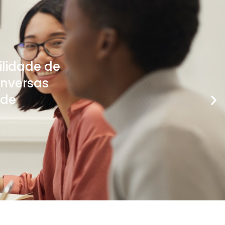
ilidade de
onversas
 de